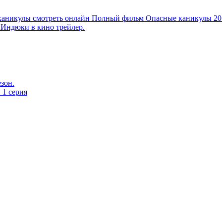
аникулы смотреть онлайн Полный фильм Опасные каникулы 2018 
 Индюки в кинo трейлер.
езон.
 1 серия