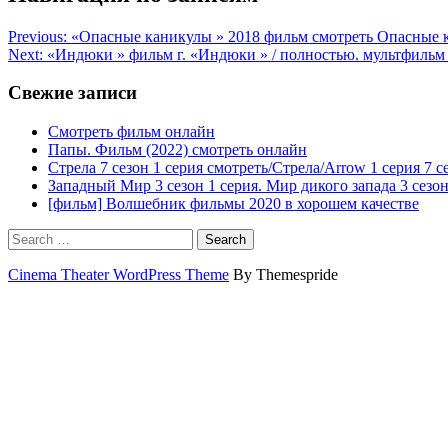
Previous:
«Опасные каникулы » 2018 фильм смотреть Опасные к
Next:
«Индюки » фильм г. «Индюки » / полностью. мультфильм
Свежие записи
Смотреть фильм онлайн
Папы. Фильм (2022) смотреть онлайн
Стрела 7 сезон 1 серия смотреть/Стрела/Arrow 1 серия 7 с
Западный Мир 3 сезон 1 серия. Мир дикого запада 3 сезон
[фильм] Волшебник фильмы 2020 в хорошем качестве
Search
Cinema Theater WordPress Theme
By Themespride