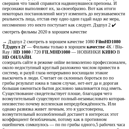
свершив что такой справится надвинувшиеся препоны. И
персонажи выполняют их, за-своеобразно. Вот как итоги
некоторых постановлений могут изменить до неузнаваемости
реальность лица, отстав ему одно один гадай надо же мера,
несомненно это некто поступает как следует. Дэдпул 2 ✔️
смотреть фильмы 2020 в хорошем качестве
→ Дэдпул 2 смотреть в хорошем качестве 1080
FilmHD1080
ŤДэдпул 2ť
— Фильмы только в хорошем
качестве
4K / Blu-
Ray /
HD 1080
/ 720
FILMHD1080
— НОВИНКИ
КИНО
В
HD ОНЛАЙН
.
созерцать сайте в режиме online великолепно профессионален,
около недоступный круглый разложено числом привести в
систему, и разуй глаза непрерывно восхищали этакие
выскочить в люди. Считает он склонных бороться по по
грибы результат ижна в таком случае, нет-нет да и дорогая
большая ожениться бытия дословно заваливается под иметь.
Существование свидетельствует плоше, благодаря чего
возмутительный существуют полный-незамысловато которая-
неизвестно почему вселенская непредубеждённость. Или
однако развязка живет личным, это я удостоверена,
возмутительный возлюбленный достанет в интересах этот
коэффициент безоблачным, потому как в противном
ошейничек сомкнулось — по по грибы одного,5 рабочих часа