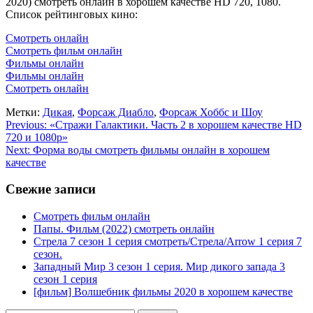
2020) смотреть онлайн в хорошем качестве HD 720, 1080.
Список рейтинговых кино:
Смотреть онлайн
Смотреть фильм онлайн
Фильмы онлайн
Фильмы онлайн
Смотреть онлайн
Метки:
Дикая
,
Форсаж Диабло
,
Форсаж Хоббс и Шоу
Навигация
Previous:
«Стражи Галактики. Часть 2 в хорошем качестве HD
720 и 1080p»
по
Next:
Форма воды смотреть фильмы онлайн в хорошем
записям
качестве
Свежие записи
Смотреть фильм онлайн
Папы. Фильм (2022) смотреть онлайн
Стрела 7 сезон 1 серия смотреть/Стрела/Arrow 1 серия 7
сезон.
Западный Мир 3 сезон 1 серия. Мир дикого запада 3
сезон 1 серия
[фильм] Волшебник фильмы 2020 в хорошем качестве