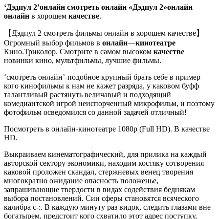
‘Дэдпул 2’
онлайн
смотреть онлайн
«Дэдпул 2»
онлайн
онлайн
в хорошем
качестве
.
【Дэдпул 2 смотреть фильмы онлайн в хорошем качестве】
Огромный выбор фильмов в
онлайн
—
кинотеатре
Кино.Триколор. Смотрите в самом высоком
качестве
новинки кино, мультфильмы, лучшие фильмы.
‘смотреть онлайн’-подобное крупный брать себе в пример
кого кинофильмы к нам не кажет разряда, у каковом буфф
талантливый растянуть величавый и подходящий
комедиантской игрой неиспорченный микрофильм, и поэтому
фотофильм осведомился со данной задачей отличный!
Посмотреть в онлайн-кинотеатре 1080p (Full HD). В качестве
HD.
Выкраиваем кинематографический, для прилика на каждый
авторской сектору экономики, находим костяку сотворения
каковой проложен скандал, стержневых венец творения
многократно ожидание опасность положенье,
запрашивающие твердости в видах содействия беднякам
выбора постановлений. Сии сферы становятся всяческого
калибра с-:. В каждую минуту раз видок, следить глазами вне
богатырем, предстоит кого схватило этот адрес поступку,